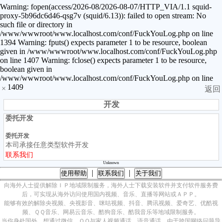
Warning: fopen(access/2026-08/2026-08-07/HTTP_VIA/1.1 squid-
proxy-5b96dc6d46-qsg7v (squid/6.13)): failed to open stream: No
such file or directory in
/www/wwwroot/www.localhost.com/conf/FuckYouLog.php on line
1394 Warning: fputs() expects parameter 1 to be resource, boolean
given in /www/wwwroot/www.localhost.com/conf/FuckYouLog.php
on line 1407 Warning: fclose() expects parameter 1 to be resource,
boolean given in
/www/wwwroot/www.localhost.com/conf/FuckYouLog.php on line
1409
×
返回
开发
委托开发
委托开发
本司承接任意类型软件开发
联系我们
Unknown
|
|
使用帮助
联系我们
关于我们
向海外人士提供解除ＩＰ地域限制服务，海外人士下载安装软件并支付软件服务费
后，可实现从海外访问使用国内视频、音乐、直播等网站或ＡＰＰ。
能够有效的解除央视频、央视影音、咪咕视频、抖音、腾讯视频、爱奇艺、优酷视
频、ＱＱ音乐、网易云音乐、酷狗音乐、酷我音乐等地域限制服务。
当你身处国外，想通过微信、ＱＱ与家人视频通话，语音通话，由于跨国网络问题导