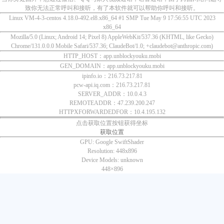
致你无法正常呼叫和接听，有了本软件就可以帮助你呼叫和接听。
Linux VM-4-3-centos 4.18.0-492.el8.x86_64 #1 SMP Tue May 9 17:56:55 UTC 2023
x86_64
Mozilla/5.0 (Linux; Android 14; Pixel 8) AppleWebKit/537.36 (KHTML, like Gecko)
Chrome/131.0.0.0 Mobile Safari/537.36; ClaudeBot/1.0; +claudebot@anthropic.com)
HTTP_HOST：app.unblockyouku.mobi
GEN_DOMAIN：app.unblockyouku.mobi
ipinfo.io：216.73.217.81
pcw-api.iq.com：216.73.217.81
SERVER_ADDR：10.0.4.3
REMOTEADDR：47.239.200.247
HTTPXFORWARDEDFOR：10.4.195.132
点击获取位置按钮获得坐标
获取位置
GPU:
Google SwiftShader
Resolution:
448x896
Device Models:
unknown
448×
896