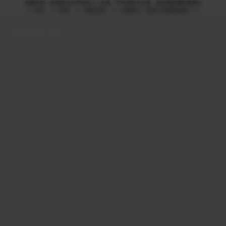
免责申明：本页部分文字均由ＡＩ生成，不代表官方立场，如有侵权请联系我们
ＡＩ语音，ＡＩ配音，ＡＩ网络回国，ＡＩ引擎算法，就选大香蕉网络旗下ＡＩ