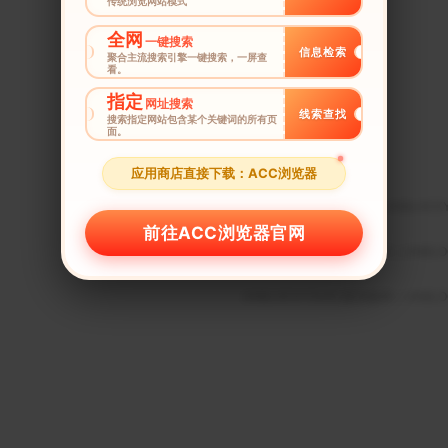
传统浏览网站模式
全网
一键搜索
信息检索
聚合主流搜索引擎一键搜索，一屏查
看。
指定
网址搜索
线索查找
搜索指定网站包含某个关键词的所有页
面。
应用商店直接下载：ACC浏览器
UNBLOCKYOUKU百度百科
|
UNBLOC
前往ACC浏览器官网
UNBLOCKYOUKU快报企鹅号
|
UNBL
UNBLOCKYOUKU新浪微博
|
UNBL