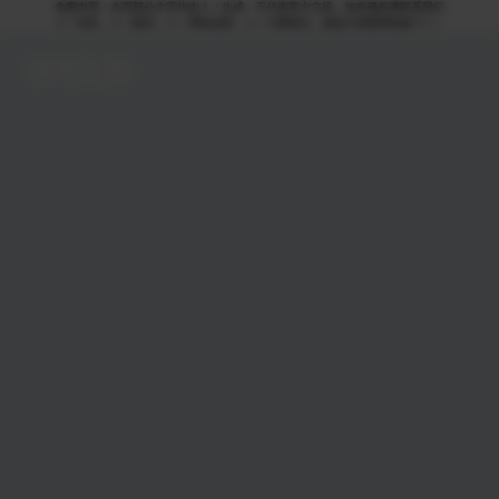
免责申明：本页部分文字均由ＡＩ生成，不代表官方立场，如有侵权请联系我们
ＡＩ语音，ＡＩ配音，ＡＩ网络回国，ＡＩ引擎算法，就选大香蕉网络旗下ＡＩ