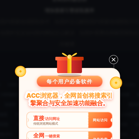
增加搜索引擎抓取频率
国内视频地域限制条件
在国外怎么解除国内视频地域限制方法
在国外无法访问国内网站怎么解决
在国外看腾讯视频受限制怎
内被捕
每个用户必备软件
UNBLOCKCN
UNBLOCKCN
UNBLOCKCN
UNBLOCKYOUKU
ACC浏览器，全网首创将搜索引
大香蕉解锁
大香蕉解锁
大香蕉解锁
解锁通
解锁通
解锁通
擎聚合与安全加速功能融合。
加速网
大陆VPN
速帆加速器
UNBLOCKCN
返华APP
翻回
速器
嗖嗖加速器
旋风加速器
快速小猴
返华VPN
MALUS加速
直接
访问网址
网站访问
传统浏览网站模式
穿回国
穿回国
华人加速器
回国加速器
VPN加速器
快回国
快
海龟VPN
SPEEDCN
CNCN2
通行中国
SQUIDCN
唐路由
大
全网
一键搜索