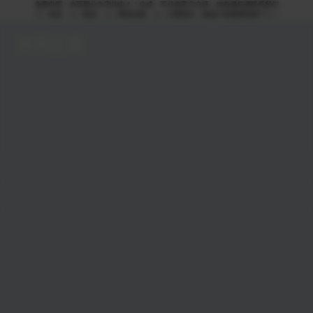
免责申明：本页部分文字均由ＡＩ生成，不代表官方立场，如有侵权请联系我们
ＡＩ语音，ＡＩ配音，ＡＩ网络回国，ＡＩ引擎算法，就选大香蕉网络旗下ＡＩ