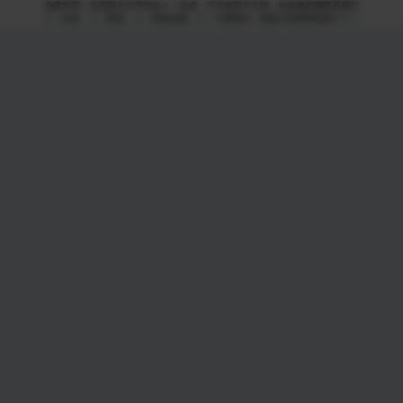
免责申明：本页部分文字均由ＡＩ生成，不代表官方立场，如有侵权请联系我们
ＡＩ语音，ＡＩ配音，ＡＩ网络回国，ＡＩ引擎算法，就选大香蕉网络旗下ＡＩ