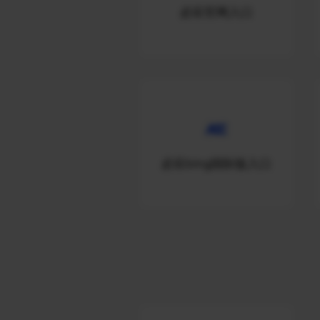
必应官网入口
必应bing国际版入口