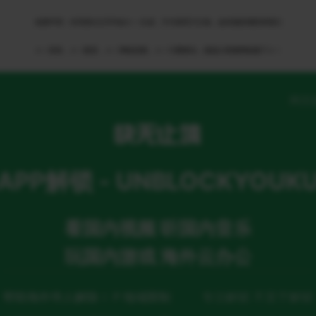
免责申明：本页部分文字均由ＡＩ生成，不代表官方立场，如有侵权请联系我们
ＡＩ语音，ＡＩ配音，ＡＩ网络回国，ＡＩ引擎算法，就选大香蕉网络旗下ＡＩ
网页
APP解锁 - UNBLOCKYOUK
看国内视频 听国内音乐
玩国内游戏 海外云办公
帮助海外华人解除ＩＰ地域限制
专注解锁 不至于解锁