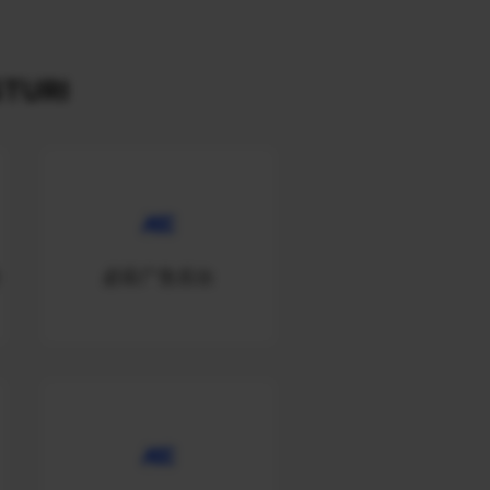
TURI
全
必应广告后台