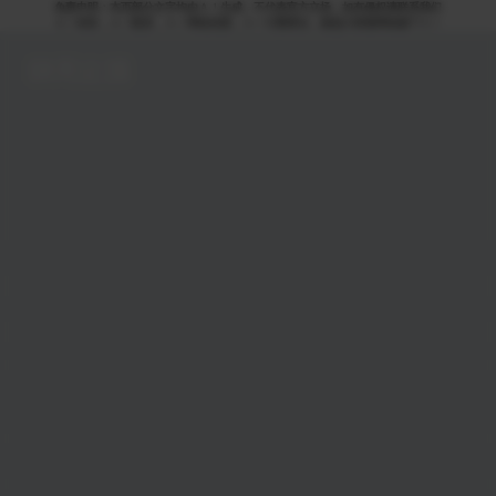
免责申明：本页部分文字均由ＡＩ生成，不代表官方立场，如有侵权请联系我们
ＡＩ语音，ＡＩ配音，ＡＩ网络回国，ＡＩ引擎算法，就选大香蕉网络旗下ＡＩ