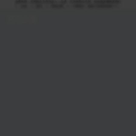
免责申明：本页部分文字均由ＡＩ生成，不代表官方立场，如有侵权请联系我们
ＡＩ语音，ＡＩ配音，ＡＩ网络回国，ＡＩ引擎算法，就选大香蕉网络旗下ＡＩ