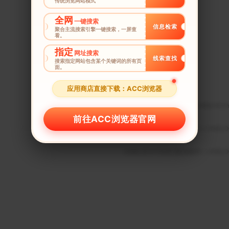
传统浏览网站模式
全网
一键搜索
信息检索
聚合主流搜索引擎一键搜索，一屏查
看。
指定
网址搜索
线索查找
搜索指定网站包含某个关键词的所有页
面。
应用商店直接下载：ACC浏览器
UNBLOCKYOUKU百度百科
|
UNBLOC
前往ACC浏览器官网
UNBLOCKYOUKU快报企鹅号
|
UNBL
UNBLOCKYOUKU新浪微博
|
UNBL