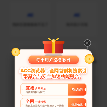
我的百度搜索条不见了
海关统计月报
每个用户必备软件
国家统计局劳动力调查海
搜索统计
报
ACC浏览器，全网首创将搜索引
擎聚合与安全加速功能融合。
直接
访问网址
网站访问
ＩＰ工具
传统浏览网站模式
全网
一键搜索
信息检索
聚合主流搜索引擎一键搜索，一屏查