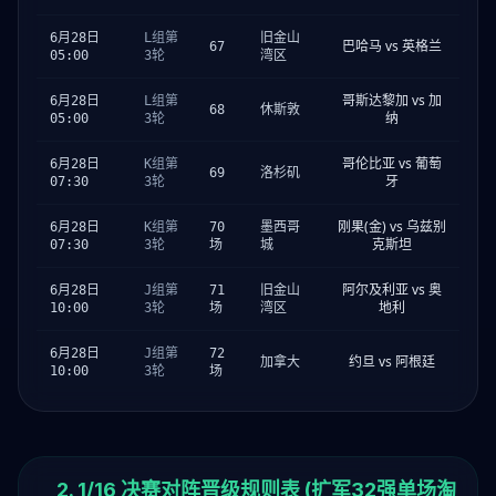
6月28日
L组第
旧金山
巴哈马 vs 英格兰
67
05:00
3轮
湾区
哥斯达黎加 vs 加
6月28日
L组第
68
休斯敦
纳
05:00
3轮
哥伦比亚 vs 葡萄
6月28日
K组第
69
洛杉矶
牙
07:30
3轮
刚果(金) vs 乌兹别
6月28日
K组第
70
墨西哥
克斯坦
07:30
3轮
场
城
阿尔及利亚 vs 奥
6月28日
J组第
71
旧金山
地利
10:00
3轮
场
湾区
6月28日
J组第
72
约旦 vs 阿根廷
加拿大
10:00
3轮
场
2. 1/16 决赛对阵晋级规则表 (扩军32强单场淘