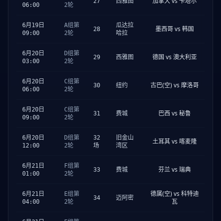
加拿大 vs 卡塔尔
27
西雅图
06:00
2轮
6月19日
A组第
瓜达拉
墨西哥 vs 韩国
28
09:00
2轮
哈拉
6月20日
D组第
德国 vs 澳大利亚
29
西雅图
03:00
2轮
6月20日
C组第
古巴(空) vs 摩洛哥
30
纽约
06:00
2轮
6月20日
C组第
巴西 vs 秘鲁
31
费城
09:00
2轮
6月20日
D组第
32
旧金山
土耳其 vs 喀麦隆
12:00
2轮
场
湾区
6月21日
F组第
芬兰 vs 瑞典
33
费城
01:00
2轮
德属(空) vs 科特迪
6月21日
E组第
34
迈阿密
瓦
04:00
2轮