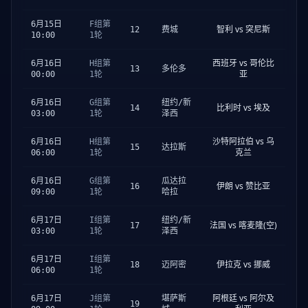
6月15日
F组第
智利 vs 突尼斯
12
费城
10:00
1轮
西班牙 vs 哥伦比
6月16日
H组第
13
多伦多
亚
00:00
1轮
6月16日
G组第
纽约/新
比利时 vs 埃及
14
03:00
1轮
泽西
沙特阿拉伯 vs 乌
6月16日
H组第
15
达拉斯
克兰
06:00
1轮
6月16日
G组第
瓜达拉
伊朗 vs 赞比亚
16
09:00
1轮
哈拉
6月17日
I组第
纽约/新
法国 vs 喀麦隆(空)
17
03:00
1轮
泽西
6月17日
I组第
伊拉克 vs 挪威
18
迈阿密
06:00
1轮
阿根廷 vs 阿尔及
6月17日
J组第
堪萨斯
19