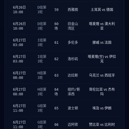
6月26日
D组第
土耳其 vs 德国
59
西雅图
10:00
3轮
喀麦隆 vs 澳大利
6月26日
D组第
60
旧金山
亚
10:00
3轮
场
湾区
6月27日
I组第
挪威 vs 法国
61
多伦多
03:00
3轮
喀麦隆(空) vs 伊拉
6月27日
I组第
62
洛杉矶
克
03:00
3轮
6月27日
H组第
乌克兰 vs 西班牙
63
达拉斯
08:00
3轮
哥伦比亚 vs 杰布
6月27日
H组第
64
纽约/新
玛
08:00
3轮
场
泽西
6月27日
G组第
埃及 vs 伊朗
65
波士顿
11:00
3轮
6月27日
G组第
赞比亚 vs 比利时
66
迈阿密
11:00
3轮