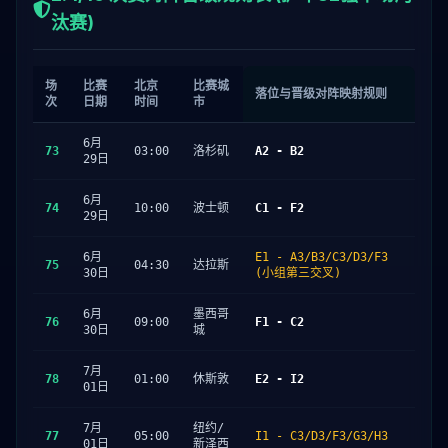
汰赛)
场
比赛
北京
比赛城
落位与晋级对阵映射规则
次
日期
时间
市
6月
73
03:00
洛杉矶
A2 - B2
29日
6月
74
10:00
波士顿
C1 - F2
29日
6月
E1 - A3/B3/C3/D3/F3
75
04:30
达拉斯
30日
(小组第三交叉)
6月
墨西哥
76
09:00
F1 - C2
30日
城
7月
78
01:00
休斯敦
E2 - I2
01日
7月
纽约/
77
05:00
I1 - C3/D3/F3/G3/H3
01日
新泽西