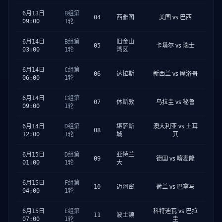
6月13日
B组第
美国 vs 巴西
04
西雅图
09:00
1轮
6月14日
B组第
旧金山
卡塔尔 vs 瑞士
05
03:00
1轮
湾区
6月14日
C组第
新西兰 vs 摩洛哥
06
达拉斯
06:00
1轮
6月14日
C组第
乌拉圭 vs 秘鲁
07
休斯敦
09:00
1轮
澳大利亚 vs 土耳
6月14日
D组第
堪萨斯
08
其
12:00
1轮
城
6月15日
D组第
亚特兰
德国 vs 喀麦隆
09
01:00
1轮
大
6月15日
F组第
荷兰 vs 巴拿马
10
迈阿密
04:00
1轮
科特迪瓦 vs 巴拉
6月15日
E组第
11
波士顿
圭
07:00
1轮