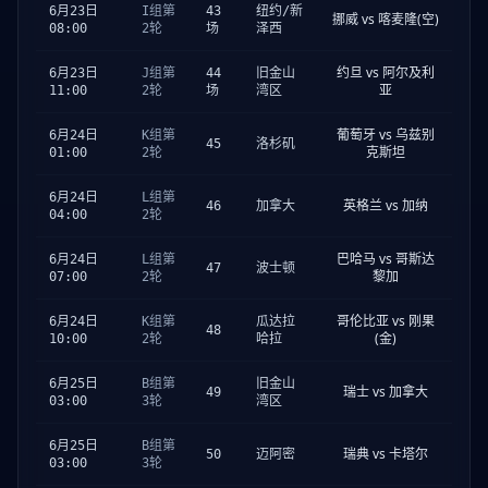
6月23日
I组第
43
纽约/新
挪威 vs 喀麦隆(空)
08:00
2轮
场
泽西
约旦 vs 阿尔及利
6月23日
J组第
44
旧金山
亚
11:00
2轮
场
湾区
葡萄牙 vs 乌兹别
6月24日
K组第
45
洛杉矶
克斯坦
01:00
2轮
6月24日
L组第
英格兰 vs 加纳
46
加拿大
04:00
2轮
巴哈马 vs 哥斯达
6月24日
L组第
47
波士顿
黎加
07:00
2轮
哥伦比亚 vs 刚果
6月24日
K组第
瓜达拉
48
(金)
10:00
2轮
哈拉
6月25日
B组第
旧金山
瑞士 vs 加拿大
49
03:00
3轮
湾区
6月25日
B组第
瑞典 vs 卡塔尔
50
迈阿密
03:00
3轮