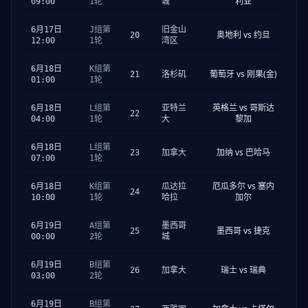
利亚
09:00
1轮
城
6月17日
J组第
旧金山
奥地利 vs 约旦
20
12:00
1轮
湾区
6月18日
K组第
葡萄牙 vs 刚果(金)
21
洛杉矶
01:00
1轮
英格兰 vs 哥斯达
6月18日
L组第
亚特兰
22
黎加
04:00
1轮
大
6月18日
L组第
加纳 vs 巴哈马
23
加拿大
07:00
1轮
厄瓜多尔 vs 塞内
6月18日
K组第
瓜达拉
24
加尔
10:00
1轮
哈拉
6月19日
A组第
墨西哥
墨西哥 vs 捷克
25
00:00
2轮
城
6月19日
B组第
瑞士 vs 瑞典
26
加拿大
03:00
2轮
6月19日
B组第