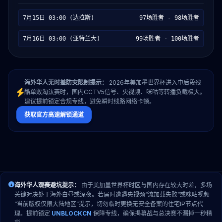
7月15日 03:00 (达拉斯)
97场胜者 - 98场胜者
7月16日 03:00 (亚特兰大)
99场胜者 - 100场胜者
海外华人无时差防灾限制提示：
2026年美加墨世界杯进入中后段残
酷单败淘汰赛时，国内CCTV5信号、央视频、咪咕等转播负载极大。
建议提前锁定合规专线，避免瞬时线路网络卡顿。
获取官方高速解锁通道
海外华人观赛避坑提示：
由于美加墨世界杯时区与国内存在较大时差，多场
关键对决处于海外白昼或深夜。若届时遭遇央视频“流加载失败”或咪咕视频
“当前版权仅限大陆地区”提示，切勿临时更换无安全备案的住宅IP节点代
理。提前锁定
UNBLOCKCN
保障专线，确保揭幕战与总决赛不漏掉一秒精