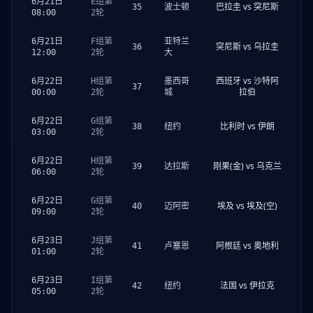
6月21日
E组第
巴拉圭 vs 突尼斯
35
波士顿
08:00
2轮
6月21日
F组第
亚特兰
突尼斯 vs 乌拉圭
36
12:00
2轮
大
西班牙 vs 沙特阿
6月22日
H组第
墨西哥
37
拉伯
00:00
2轮
城
6月22日
G组第
比利时 vs 伊朗
38
纽约
03:00
2轮
6月22日
H组第
刚果(金) vs 乌克兰
39
达拉斯
06:00
2轮
6月22日
G组第
埃及 vs 埃及(空)
40
迈阿密
09:00
2轮
6月23日
J组第
阿根廷 vs 奥地利
41
卢塞恩
01:00
2轮
6月23日
I组第
法国 vs 伊拉克
42
纽约
05:00
2轮