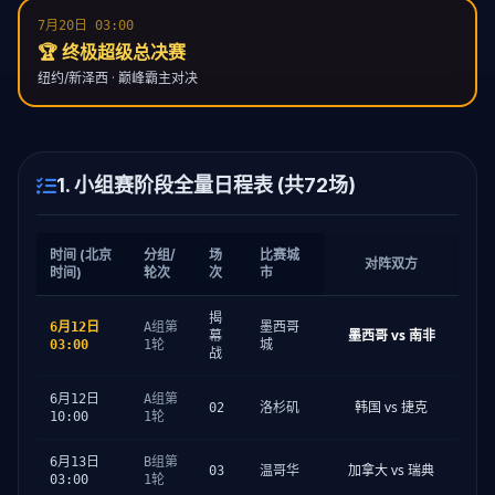
7月20日 03:00
🏆 终极超级总决赛
纽约/新泽西 · 巅峰霸主对决
1. 小组赛阶段全量日程表 (共72场)
时间 (北京
分组/
场
比赛城
对阵双方
时间)
轮次
次
市
揭
6月12日
A组第
墨西哥
墨西哥 vs 南非
幕
03:00
1轮
城
战
6月12日
A组第
韩国 vs 捷克
02
洛杉矶
10:00
1轮
6月13日
B组第
加拿大 vs 瑞典
03
温哥华
03:00
1轮