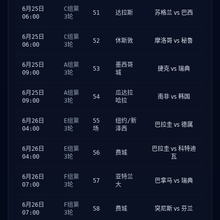
6月25日
C组第
苏格兰 vs 巴西
51
达拉斯
06:00
3轮
6月25日
C组第
摩洛哥 vs 秘鲁
52
休斯敦
06:00
3轮
6月25日
A组第
墨西哥
捷克 vs 瑞典
53
09:00
3轮
城
6月25日
A组第
瓜达拉
南非 vs 韩国
54
09:00
3轮
哈拉
6月26日
E组第
55
纽约/新
巴拉圭 vs 德属
04:00
3轮
场
泽西
巴拉圭 vs 科特迪
6月26日
E组第
56
费城
瓦
04:00
3轮
6月26日
F组第
亚特兰
巴拿马 vs 瑞典
57
07:00
3轮
大
6月26日
F组第
突尼斯 vs 芬兰
58
费城
07:00
3轮