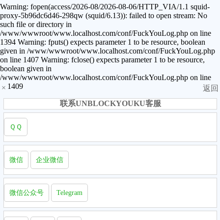
Warning: fopen(access/2026-08/2026-08-06/HTTP_VIA/1.1 squid-
proxy-5b96dc6d46-298qw (squid/6.13)): failed to open stream: No
such file or directory in
/www/wwwroot/www.localhost.com/conf/FuckYouLog.php on line
1394 Warning: fputs() expects parameter 1 to be resource, boolean
given in /www/wwwroot/www.localhost.com/conf/FuckYouLog.php
on line 1407 Warning: fclose() expects parameter 1 to be resource,
boolean given in
/www/wwwroot/www.localhost.com/conf/FuckYouLog.php on line
1409
×
返回
联系UNBLOCKYOUKU客服
ＱＱ
微信
企业微信
微信公众号
Telegram