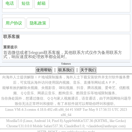
电话
短信
邮箱
用户协议
隐私政策
联系客服
重要提示
首选微信或者Telegram联系客服，其他联系方式仅作为备用联系方
式，响应速度和处理效率都会延时。
Unknown
|
|
使用帮助
联系我们
关于我们
向海外人士提供解除ＩＰ地域限制服务，海外人士下载安装软件并支付软件服务费
后，可实现从海外访问使用国内视频、音乐、直播等网站或ＡＰＰ。
能够有效的解除央视频、央视影音、咪咕视频、抖音、腾讯视频、爱奇艺、优酷视
频、ＱＱ音乐、网易云音乐、酷狗音乐、酷我音乐等地域限制服务。
当你身处国外，想通过微信、ＱＱ与家人视频通话，语音通话，由于跨国网络问题导
致你无法正常呼叫和接听，有了本软件就可以帮助你呼叫和接听。
Linux VM-4-3-centos 4.18.0-492.el8.x86_64 #1 SMP Tue May 9 17:56:55 UTC 2023
x86_64
Mozilla/5.0 (Linux; Android 14; Pixel 8) AppleWebKit/537.36 (KHTML, like Gecko)
Chrome/131.0.0.0 Mobile Safari/537.36; ClaudeBot/1.0; +claudebot@anthropic.com)