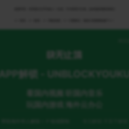
免责申明：本页部分文字均由ＡＩ生成，不代表官方立场，如有侵权请联系我们
ＡＩ语音，ＡＩ配音，ＡＩ网络回国，ＡＩ引擎算法，就选大香蕉网络旗下ＡＩ
网页
APP解锁 - UNBLOCKYOUK
看国内视频 听国内音乐
玩国内游戏 海外云办公
帮助海外华人解除ＩＰ地域限制
专注解锁 不至于解锁