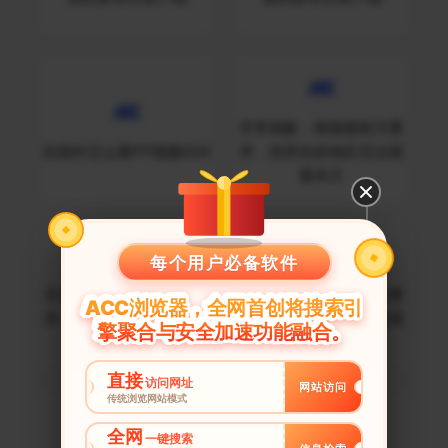
非常抱歉，根据版权方要
在国外怎么看PP视频404
求，您所在的地区无法观
看本片
每个用户必备软件
非常抱歉，根据版权方要
非常抱歉，根据版权方要
ACC浏览器，全网首创将搜索引
求，您所在的地区无法观
求，您所在的地区无法观
擎聚合与安全加速功能融合。
看本片
看本片
直接
访问网址
网站访问
传统浏览网站模式
全网
一键搜索