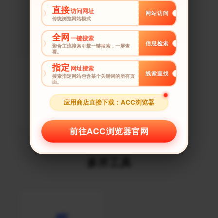
直接
访问网址
网站访问
传统浏览网站模式
多开工具
全网
一键搜索
信息检索
聚合主流搜索引擎一键搜索，一屏查
看。
指定
网址搜索
线索查找
搜索指定网站包含某个关键词的所有页
面。
双开工具
应用商店直接下载：ACC浏览器
前往ACC浏览器官网
多开工具