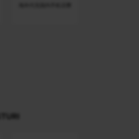
海外代充国内手机话费
TURI