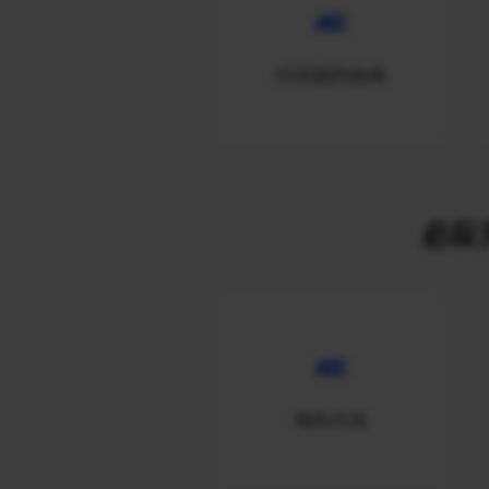
代充国内游戏
必应关
海外代充