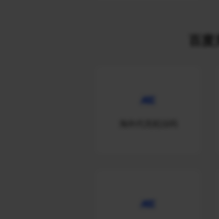
百度关
海外代充犯法吗