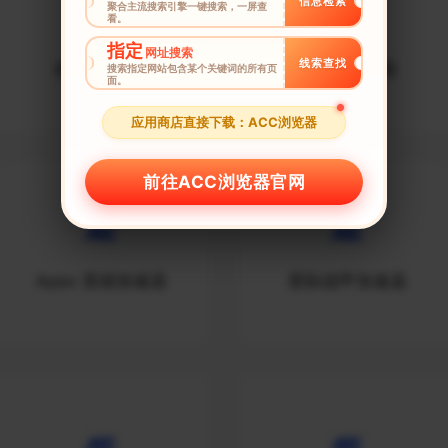
信息检索
聚合主流搜索引擎一键搜索，一屏查
看。
指定
网址搜索
线索查找
命运2加速器
CSGO加速器
搜索指定网站包含某个关键词的所有页
面。
应用商店直接下载：ACC浏览器
前往ACC浏览器官网
Apex 英雄加速器
星际战甲加速器