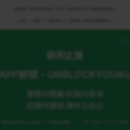
免责申明：本页部分文字均由ＡＩ生成，不代表官方立场，如有侵权请联系我们
ＡＩ语音，ＡＩ配音，ＡＩ网络回国，ＡＩ引擎算法，就选大香蕉网络旗下ＡＩ
网页
APP解锁 - UNBLOCKYOUK
看国内视频 听国内音乐
玩国内游戏 海外云办公
帮助海外华人解除ＩＰ地域限制
专注解锁 不至于解锁