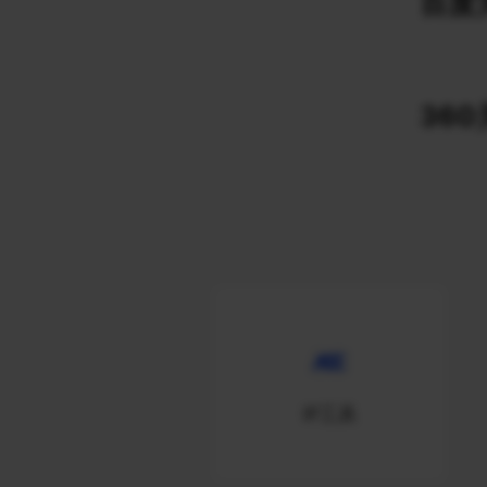
百度关
360
IP工具