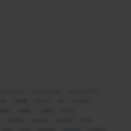
Unblock Youku
UNBLOCKYOUKU
UNBLOCKYOUKU
乐享
小猴翻翻
GOTOCN
亮讯
亮讯加速器
猴翻翻
小猴翻翻
小猴翻翻
APP回国
大陆加速器
返华加速器
光电加速器
穿回国
快回国
快回国
神龟加速器
海龟加速器
VPN翻回国