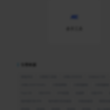
多开工具
引荐来源
海龟伴侣
大香蕉工具箱
UNBLOCKCN
Unblock CN
UNBLOCKYOUKU
大香蕉网络
大香蕉解锁
大香蕉解锁
Fast CN
OBSVPN
VPN回国
加速网
大陆VPN
海外刷抖音VPN
海外刷抖音加速器
闪电加速器
嗖嗖加
穿回国
穿回国
穿回国
穿回国
穿回国
华人加速