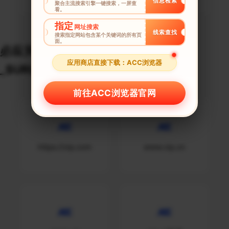
信息检索
聚合主流搜索引擎一键搜索，一屏查
看。
指定
网址搜索
线索查找
搜索指定网站包含某个关键词的所有页
面。
必应关键词建议榜
应用商店直接下载：ACC浏览器
_$URLDECODE_REQUESTURI
前往ACC浏览器官网
https://vip.com
www.vip.cn