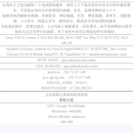
向海外人士提供解除ＩＰ地域限制服务，海外人士下载安装软件并支付软件服务费
后，可实现从海外访问使用国内视频、音乐、直播等网站或ＡＰＰ。
能够有效的解除央视频、央视影音、咪咕视频、抖音、腾讯视频、爱奇艺、优酷视
频、ＱＱ音乐、网易云音乐、酷狗音乐、酷我音乐等地域限制服务。
当你身处国外，想通过微信、ＱＱ与家人视频通话，语音通话，由于跨国网络问题导
致你无法正常呼叫和接听，有了本软件就可以帮助你呼叫和接听。
Linux VM-4-3-centos 4.18.0-492.el8.x86_64 #1 SMP Tue May 9 17:56:55 UTC 2023
x86_64
Mozilla/5.0 (Linux; Android 14; Pixel 8) AppleWebKit/537.36 (KHTML, like Gecko)
Chrome/131.0.0.0 Mobile Safari/537.36; ClaudeBot/1.0; +claudebot@anthropic.com)
HTTP_HOST：app.unblockyouku.mobi
GEN_DOMAIN：app.unblockyouku.mobi
ipinfo.io：216.73.217.148
pcw-api.iq.com：216.73.217.148
SERVER_ADDR：10.0.4.3
REMOTEADDR：47.239.200.247
点击获取位置按钮获得坐标
获取位置
GPU:
Google SwiftShader
Resolution:
448x896
Device Models:
unknown
448×
896