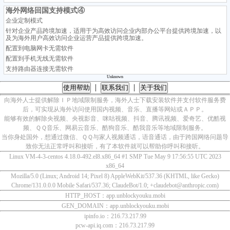
海外网络回国支持模式④
企业定制模式
针对企业产品跨境加速，适用于为高效访问企业内部办公平台提供跨境加速，以
及为海外用户高效访问企业运营产品提供跨境加速。
配置到电脑网卡无需软件
配置到手机无线无需软件
支持路由器连接无需软件
Unknown
|
|
使用帮助
联系我们
关于我们
向海外人士提供解除ＩＰ地域限制服务，海外人士下载安装软件并支付软件服务费
后，可实现从海外访问使用国内视频、音乐、直播等网站或ＡＰＰ。
能够有效的解除央视频、央视影音、咪咕视频、抖音、腾讯视频、爱奇艺、优酷视
频、ＱＱ音乐、网易云音乐、酷狗音乐、酷我音乐等地域限制服务。
当你身处国外，想通过微信、ＱＱ与家人视频通话，语音通话，由于跨国网络问题导
致你无法正常呼叫和接听，有了本软件就可以帮助你呼叫和接听。
Linux VM-4-3-centos 4.18.0-492.el8.x86_64 #1 SMP Tue May 9 17:56:55 UTC 2023
x86_64
Mozilla/5.0 (Linux; Android 14; Pixel 8) AppleWebKit/537.36 (KHTML, like Gecko)
Chrome/131.0.0.0 Mobile Safari/537.36; ClaudeBot/1.0; +claudebot@anthropic.com)
HTTP_HOST：app.unblockyouku.mobi
GEN_DOMAIN：app.unblockyouku.mobi
ipinfo.io：216.73.217.99
pcw-api.iq.com：216.73.217.99